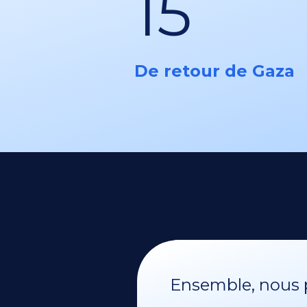
15
De retour de Gaza
Ensemble, nous p