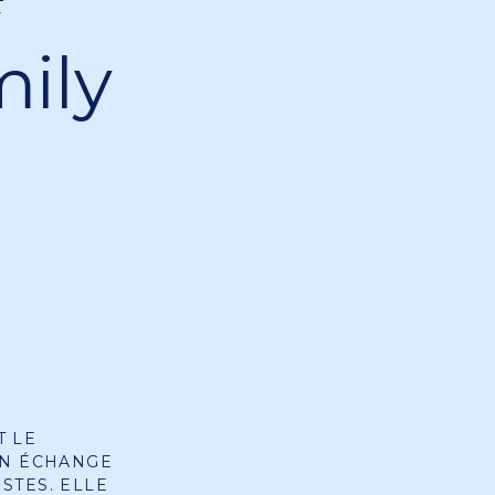
ily
T LE
EN ÉCHANGE
STES. ELLE