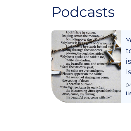
Podcasts
Y
t
i
I
04
Li