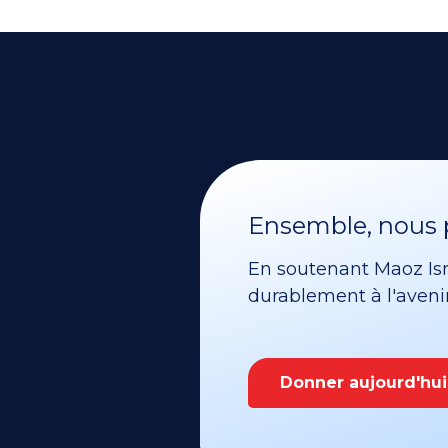
Ensemble, nous p
En soutenant Maoz Isra
durablement à l'avenir 
Donner aujourd'hui