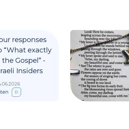
our responses
o “What exactly
s the Gospel” -
sraeli Insiders
.06.2026
sten