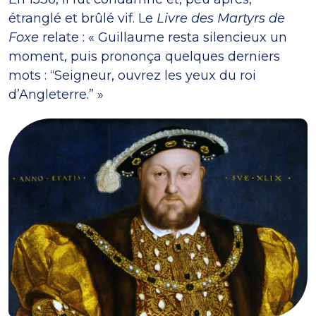
étranglé et brûlé vif. Le
Livre des Martyrs de
Foxe
relate : « Guillaume resta silencieux un
moment, puis prononça quelques derniers
mots : “Seigneur, ouvrez les yeux du roi
d’Angleterre.” »