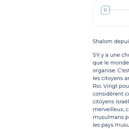
Shalom depui
S'il y a une c
que le monde 
organise. C'est
les citoyens a
Roi. Vingt pou
considèrent c
citoyens israé
merveilleux, c
musulmans pe
les pays musu