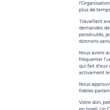
l'Organisatio
plus de temps 
Travaillant av
demandes de p
persécutés, je
donnons sans 
Nous avons aid
fréquenter l’u
qui fait d’eux
activement l
Nous approuv
fidèles parten
Votre don, pet
en Israël. Un 