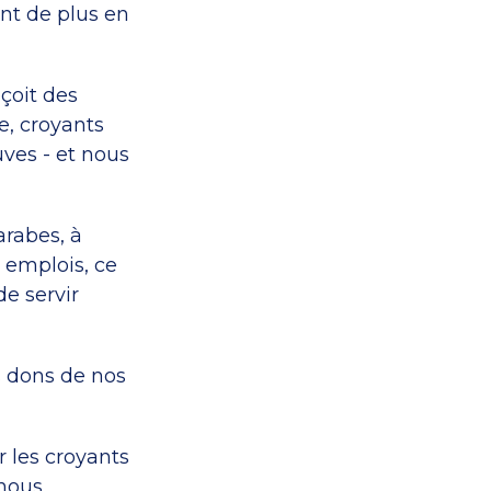
nt de plus en
eçoit des
, croyants
uves - et nous
arabes, à
s emplois, ce
de servir
 dons de nos
r les croyants
 nous