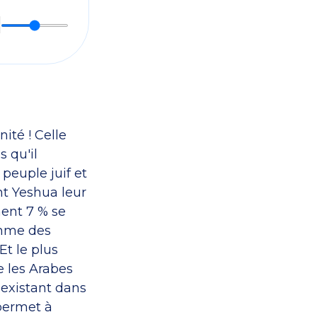
ité ! Celle
 qu'il
 peuple juif et
ent Yeshua leur
ment 7 % se
omme des
Et le plus
ue les Arabes
existant dans
permet à