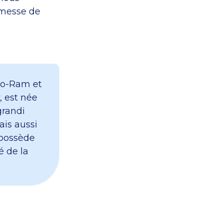
omesse de
rko-Ram et
, est née
grandi
ais aussi
 possède
é de la