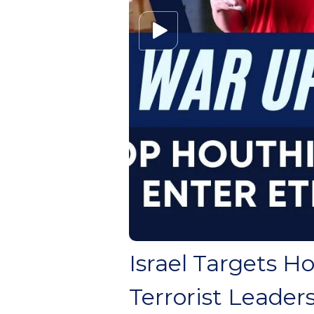
Israel Targets H
Terrorist Leaders