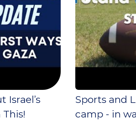
 Israel’s
Sports and 
 This!
camp - in w