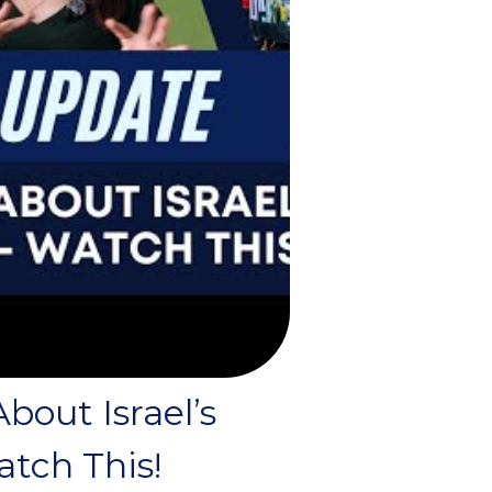
bout Israel’s
atch This!