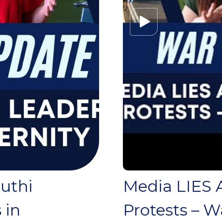
outhi
Media LIES A
 in
Protests – W