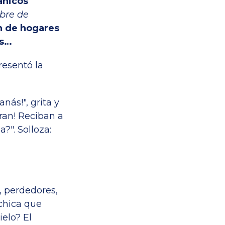
ánicos
mbre de
n de hogares
es…
resentó la
nás!", grita y
eran! Reciban a
?". Solloza:
, perdedores,
chica que
ielo? El