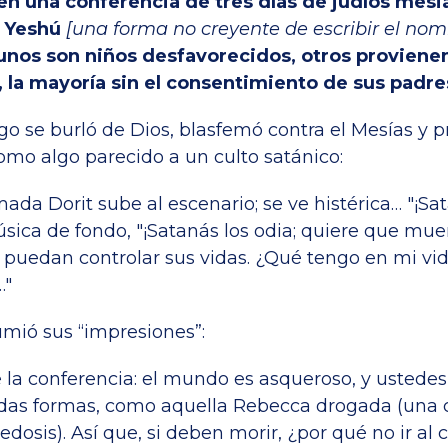
en una conferencia de tres días de judíos mesi
 Yeshú
[una forma no creyente de escribir el no
gunos son niños desfavorecidos, otros proviene
, la mayoría sin el consentimiento de sus padr
ego se burló de Dios, blasfemó contra el Mesías y p
omo algo parecido a un culto satánico:
ada Dorit sube al escenario; se ve histérica… "¡Sata
úsica de fondo, "¡Satanás los odia; quiere que mu
 puedan controlar sus vidas. ¿Qué tengo en mi vida
…"
mió sus “impresiones”:
 la conferencia: el mundo es asqueroso, y ustedes
das formas, como aquella Rebecca drogada (una 
dosis). Así que, si deben morir, ¿por qué no ir al c