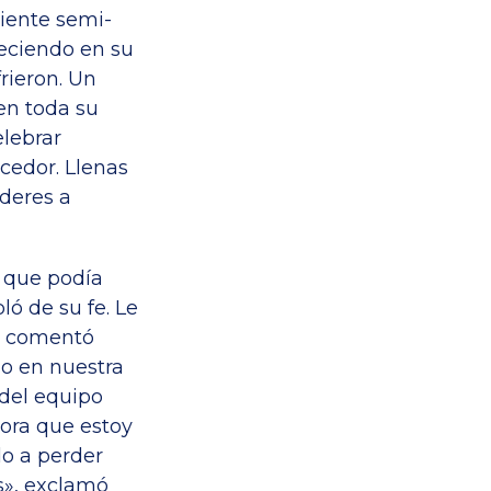
biente semi-
reciendo en su
rieron. Un
en toda su
elebrar
cedor. Llenas
íderes a
a que podía
ló de su fe. Le
os comentó
do en nuestra
 del equipo
hora que estoy
do a perder
s», exclamó