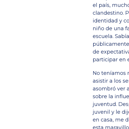
el país, much
clandestino. 
identidad y c
niño de una f
escuela. Sabí
públicamente 
de expectativ
participar en 
No teníamos n
asistir a los 
asombró ver a
sobre la infl
juventud. Des
juvenil y le d
en casa, me d
esta maravill