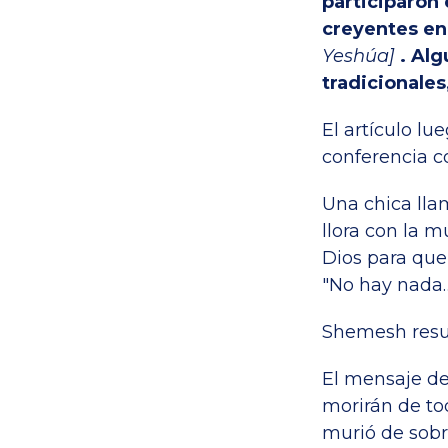
participaron 
creyentes en
Yeshúa]
. Al
tradicionales
El artículo lu
conferencia c
Una chica llam
llora con la m
Dios para que
"No hay nada
Shemesh resu
El mensaje de
morirán de to
murió de sobre