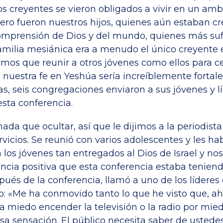
os creyentes se vieron obligados a vivir en un am
Pero fueron nuestros hijos, quienes aún estaban c
omprensión de Dios y del mundo, quienes más suf
amilia mesiánica era a menudo el único creyente 
amos que reunir a otros jóvenes como ellos para c
nuestra fe en Yeshúa sería increíblemente fortale
as, seis congregaciones enviaron a sus jóvenes y l
esta conferencia.
ada que ocultar, así que le dijimos a la periodist
servicios. Se reunió con varios adolescentes y les hab
 los jóvenes tan entregados al Dios de Israel y n
uencia positiva que esta conferencia estaba tenien
pués de la conferencia, llamó a uno de los líderes
ijo: «Me ha conmovido tanto lo que he visto que, a
a miedo encender la televisión o la radio por mie
osa sensación. El público necesita saber de ustede