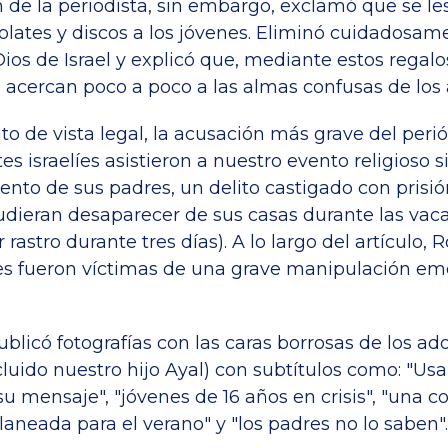
n de la periodista, sin embargo, exclamó que se le
colates y discos a los jóvenes. Eliminó cuidadosam
Dios de Israel y explicó que, mediante estos regalos
 acercan poco a poco a las almas confusas de los 
o de vista legal, la acusación más grave del peri
es israelíes asistieron a nuestro evento religioso s
ento de sus padres, un delito castigado con prisió
udieran desaparecer de sus casas durante las vac
r rastro durante tres días). A lo largo del artículo,
es fueron víctimas de una grave manipulación em
ublicó fotografías con las caras borrosas de los ad
cluido nuestro hijo Ayal) con subtítulos como: "Us
su mensaje", "jóvenes de 16 años en crisis", "una c
aneada para el verano" y "los padres no lo saben".