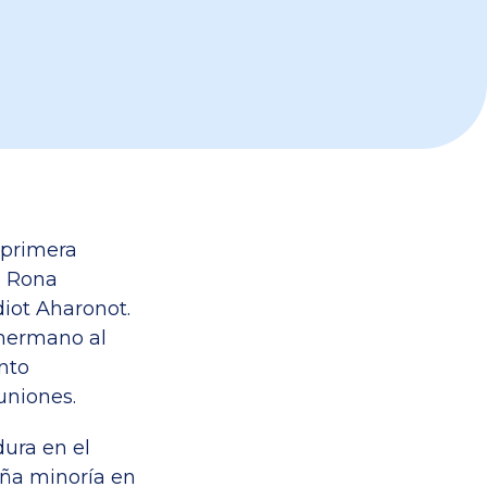
 primera
o Rona
diot Aharonot.
 hermano al
nto
euniones.
dura en el
eña minoría en