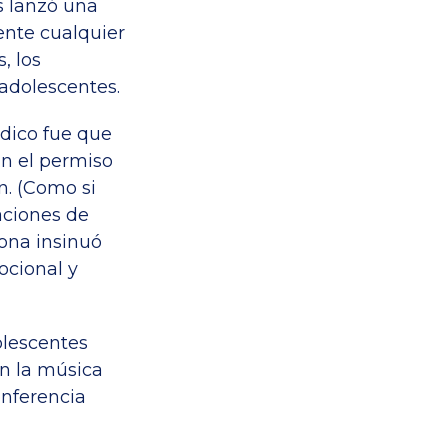
s lanzó una
ente cualquier
, los
adolescentes.
ódico fue que
in el permiso
n. (Como si
aciones de
 Rona insinuó
ocional y
olescentes
an la música
onferencia