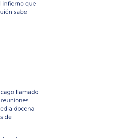
 infierno que
quién sabe
icago llamado
s reuniones
media docena
es de