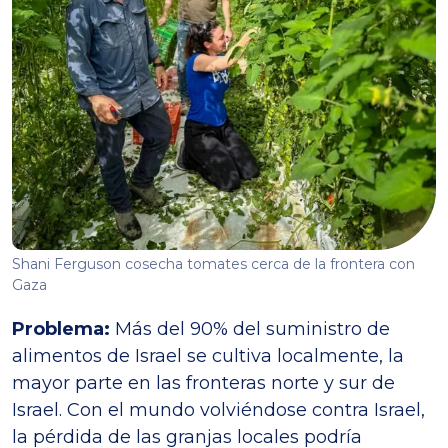
Shani Ferguson cosecha tomates cerca de la frontera con
Gaza
Problema:
Más del 90% del suministro de
alimentos de Israel se cultiva localmente, la
mayor parte en las fronteras norte y sur de
Israel. Con el mundo volviéndose contra Israel,
la pérdida de las granjas locales podría