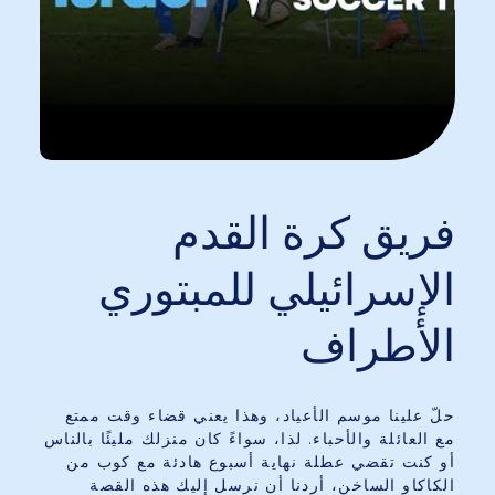
فريق كرة القدم
الإسرائيلي للمبتوري
الأطراف
حلّ علينا موسم الأعياد، وهذا يعني قضاء وقت ممتع
مع العائلة والأحباء. لذا، سواءً كان منزلك مليئًا بالناس
أو كنت تقضي عطلة نهاية أسبوع هادئة مع كوب من
الكاكاو الساخن، أردنا أن نرسل إليك هذه القصة