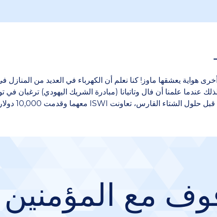
ى هواية يعشقها ماوز! كنا نعلم أن الكهرباء في العديد من المنازل في
لك عندما علمنا أن فال وتاتيانا (مبادرة الشريك اليهودي) ترغبان في ت
لقارس، تعاونت ISWI معهما وقدمت 10,000 دولار لشراء 77 موقدًا!
وف مع المؤمنين