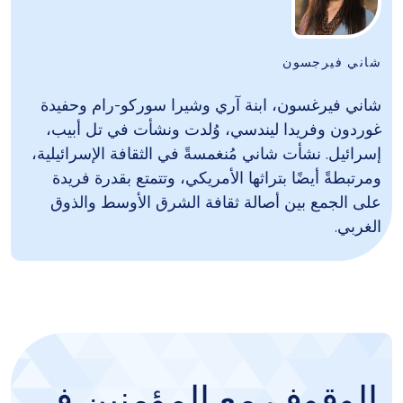
شاني فيرجسون
شاني فيرغسون، ابنة آري وشيرا سوركو-رام وحفيدة
غوردون وفريدا ليندسي، وُلدت ونشأت في تل أبيب،
إسرائيل. نشأت شاني مُنغمسةً في الثقافة الإسرائيلية،
ومرتبطةً أيضًا بتراثها الأمريكي، وتتمتع بقدرة فريدة
على الجمع بين أصالة ثقافة الشرق الأوسط والذوق
الغربي.
الوقوف مع المؤمنين في