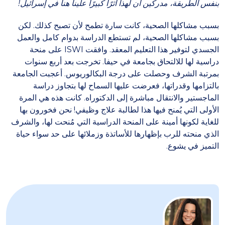
بنفس الطريقة، مدركين أن لهذا أثرًا كبيرًا علينا هنا في إسرائيل!
بسبب مشاكلها الصحية، كانت سارة تطمح لأن تصبح كذلك. لكن
بسبب مشاكلها الصحية، لم تستطع الدراسة بدوام كامل والعمل
الجسدي لتوفير هذا التعليم المعقد. وافقت ISWI على منحة
دراسية لها للالتحاق بجامعة في حيفا. تخرجت بعد أربع سنوات
بمرتبة الشرف وحصلت على درجة البكالوريوس. أعجبت الجامعة
بالتزامها وقدراتها، فعرضت عليها السماح لها بتجاوز دراسة
الماجستير والانتقال مباشرة إلى الدكتوراه. كانت هذه هي المرة
الأولى التي يُمنح فيها هذا لطالبة علاج وظيفي! نحن فخورون بها
للغاية لكونها أمينة على المنحة الدراسية التي مُنحت لها، والشرف
الذي منحته للرب بإظهارها للأساتذة وزملائها على حد سواء حياة
التميز في يشوع.