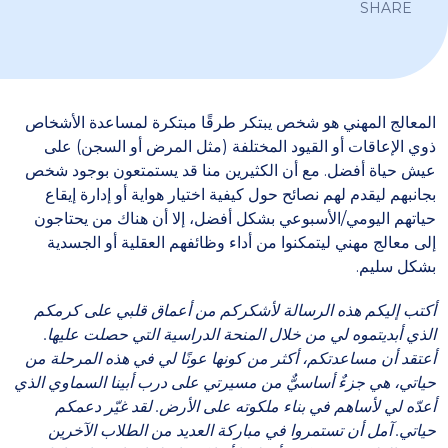
SHARE
المعالج المهني هو شخص يبتكر طرقًا مبتكرة لمساعدة الأشخاص
ذوي الإعاقات أو القيود المختلفة (مثل المرض أو السجن) على
عيش حياة أفضل. مع أن الكثيرين منا قد يستمتعون بوجود شخص
بجانبهم ليقدم لهم نصائح حول كيفية اختيار هواية أو إدارة إيقاع
حياتهم اليومي/الأسبوعي بشكل أفضل، إلا أن هناك من يحتاجون
إلى معالج مهني ليتمكنوا من أداء وظائفهم العقلية أو الجسدية
بشكل سليم.
أكتب إليكم هذه الرسالة لأشكركم من أعماق قلبي على كرمكم
الذي أبديتموه لي من خلال المنحة الدراسية التي حصلت عليها.
أعتقد أن مساعدتكم، أكثر من كونها عونًا لي في هذه المرحلة من
حياتي، هي جزءٌ أساسيٌّ من مسيرتي على درب أبينا السماوي الذي
أعدّه لي لأساهم في بناء ملكوته على الأرض. لقد غيّر دعمكم
حياتي. آمل أن تستمروا في مباركة العديد من الطلاب الآخرين