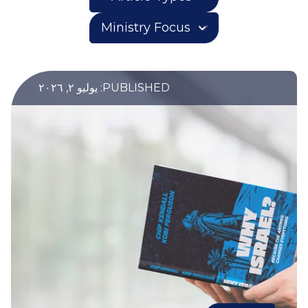
PUBLISHED: يوليو ٢, ٢٠٢٦