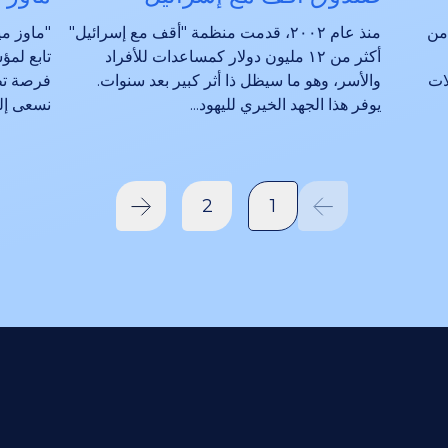
 من
منذ عام ٢٠٠٢، قدمت منظمة "أقف مع إسرائيل"
"ماوز مي
أكثر من ١٢ مليون دولار كمساعدات للأفراد
تابع لمؤ
ات
والأسر، وهو ما سيظل ذا أثر كبير بعد سنوات.
فرصة تط
يوفر هذا الجهد الخيري لليهود...
نسعى إلى
2
1