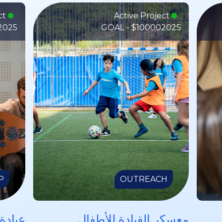
Active Project
Active Project
2025
GOAL - $10000
2025
P
OUTREACH
معسكر القيادة للأطفال
عبادة