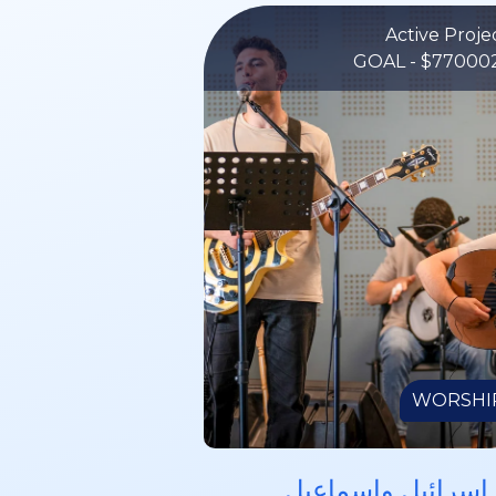
GOAL - $77000
WORSHI
 إسرائيل وإسماعيل