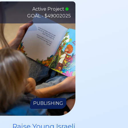
Active Project
GOAL - $4900
2025
PUBLISHING
Raise Young Israeli