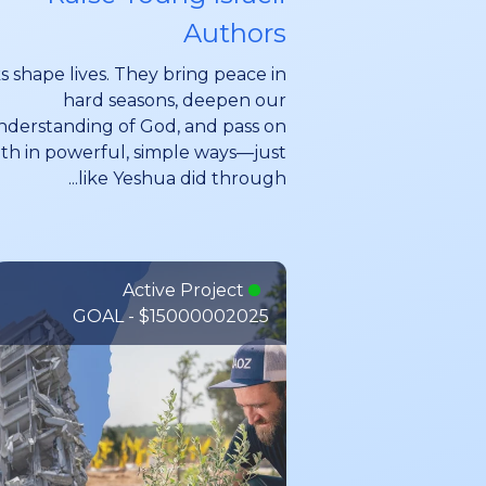
Authors
 shape lives. They bring peace in
hard seasons, deepen our
nderstanding of God, and pass on
th in powerful, simple ways—just
like Yeshua did through...
Active Project
GOAL - $1500000
2025