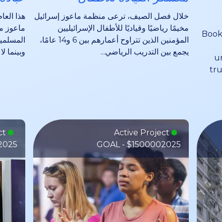
خلال فصل الصيف، ترعى منظمة ماعوز إسرائيل
هذا الع
مخيمًا رياضيًا وقياديًا للأطفال الإسرائيليين
ماعوز مي
Books
المؤمنين الذين تتراوح أعمارهم بين 6 و14 عامًا،
المسلمين
يجمع بين التدريب الرياضي...
وبينما لا
u
tru
Active Project
Active Project
2025
GOAL - $150000
2025