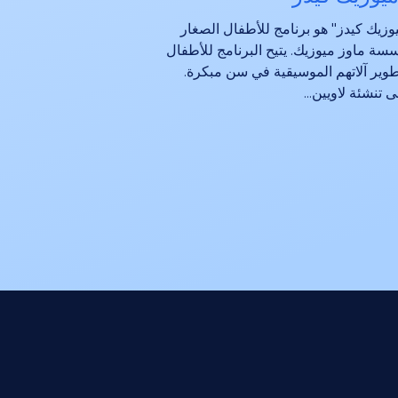
وزيك كيدز" هو برنامج للأطفال الصغار
سسة ماوز ميوزيك. يتيح البرنامج للأطفال
وير آلاتهم الموسيقية في سن مبكرة.
 تنشئة لاويين...