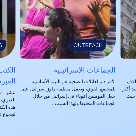
G
OUTREACH
الجماعات الإسرائيلية
الكتب
العبري
آلاف
الأفراد والعائلات الصحية هم اللبنة الأساسية
ذ أكثر
للمجتمع القوي، وتعمل منظمة ماوز إسرائيل على
تنشر "ما
 حيث
جعل المؤمنين أقوياء في إسرائيل من خلال
العبري، وك
الجماعات المحلية! ولهذا السبب...
هذه الكت
لجموع غف