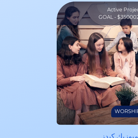
GOAL - $35000
WORSHI
ميوزيك كيدز