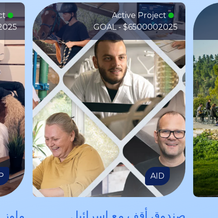
Active Project
Active Project
2025
GOAL - $650000
2025
P
AID
صندوق أقف مع إسرائيل
ماوز 